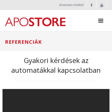
Skip
Kövessen minket!
to
content
Apostore
REFERENCIÁK
Rólunk
Gyakori kérdések az
Termékek
automatákkal kapcsolatban
- CUBE+
- A1000
- A2000