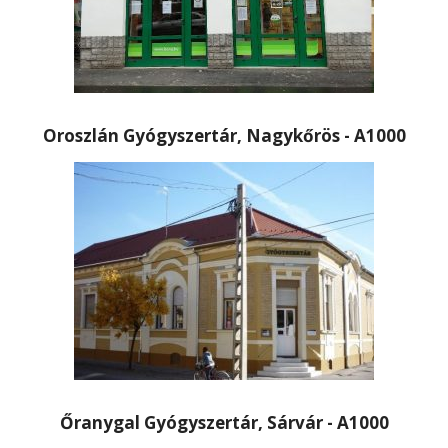
Oroszlán Gyógyszertár, Nagykőrös - A1000
Őranygal Gyógyszertár, Sárvár - A1000