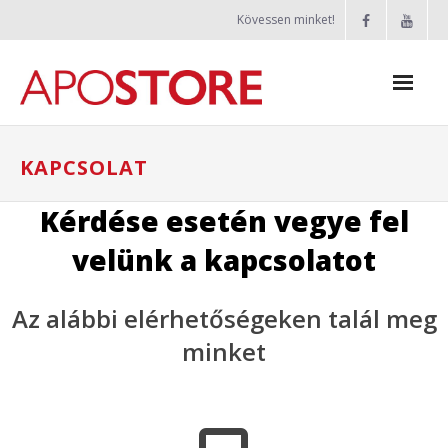
Skip
Kövessen minket!
to
content
Apostore
KAPCSOLAT
Rólunk
Kérdése esetén vegye fel
velünk a kapcsolatot
Termékek
Az alábbi elérhetőségeken talál meg
- CUBE+
minket
- A1000
- A2000