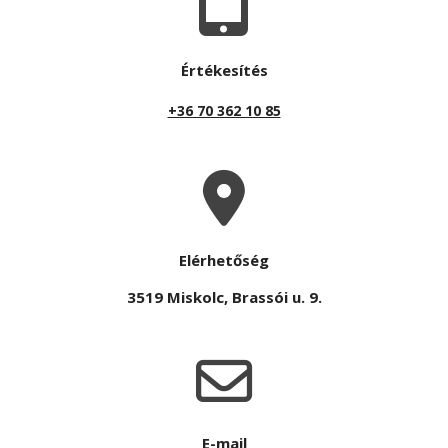
- A3000
- ApoScreen
Értékesítés
- Automata betárolás
+36 70 362 10 85
- Kiegészítő funkciók
Szerviz
Blog
Elérhetőség
3519 Miskolc, Brassói u. 9.
Média
Referenciák
Kapcsolat
E-mail